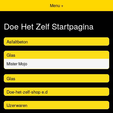
Menu +
Doe Het Zelf Startpagina
Asfaltbeton
Glas
Mister Mojo
Glas
Doe-het-zelf-shop e.d
IJzerwaren